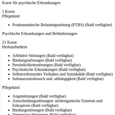
Kurse für psychische Erkrankungen
1 Kurse
Pflegekind
Posttraumatische Belastungsstörung (PTBS)
(
Bald verfügbar
)
Psychische Erkrankungen und Behinderungen
21 Kurse
Herkunftseltern
Affektive Störungen
(
Bald verfügbar
)
Bindungsstörungen
(
Bald verfügbar
)
Persönlichkeitsstörungen
(
Bald verfügbar
)
Psychotische Erkrankungen
(
Bald verfügbar
)
Selbstverletzendes Verhalten und Suizidalität
(
Bald verfügbar
)
Substanzmissbrauch und -abhängigkeit
(
Bald verfügbar
)
Pflegekind
Angststörungen
(
Bald verfügbar
)
Ausscheidungsstörungen: nichtorganische Enuresis und
Enkopresis
(
Bald verfügbar
)
Bindungsstörungen
(
Bald verfügbar
)
Depressive Störungen
(
Bald verfügbar
)