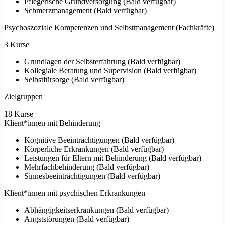
Pflegerische Grundversorgung
(
Bald verfügbar
)
Schmerzmanagement
(
Bald verfügbar
)
Psychoszoziale Kompetenzen und Selbstmanagement (Fachkräfte)
3 Kurse
Grundlagen der Selbsterfahrung
(
Bald verfügbar
)
Kollegiale Beratung und Supervision
(
Bald verfügbar
)
Selbstfürsorge
(
Bald verfügbar
)
Zielgruppen
18 Kurse
Klient*innen mit Behinderung
Kognitive Beeinträchtigungen
(
Bald verfügbar
)
Körperliche Erkrankungen
(
Bald verfügbar
)
Leistungen für Eltern mit Behinderung
(
Bald verfügbar
)
Mehrfachbehinderung
(
Bald verfügbar
)
Sinnesbeeinträchtigungen
(
Bald verfügbar
)
Klient*innen mit psychischen Erkrankungen
Abhängigkeitserkrankungen
(
Bald verfügbar
)
Angststörungen
(
Bald verfügbar
)