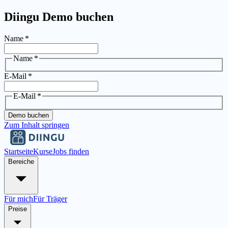
Diingu Demo buchen
Name
*
Name
*
E-Mail
*
E-Mail
*
Demo buchen
Zum Inhalt springen
Startseite
Kurse
Jobs finden
Bereiche
Für mich
Für Träger
Preise