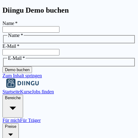
Diingu Demo buchen
Name
*
Name
*
E-Mail
*
E-Mail
*
Demo buchen
Zum Inhalt springen
Startseite
Kurse
Jobs finden
Bereiche
Für mich
Für Träger
Preise