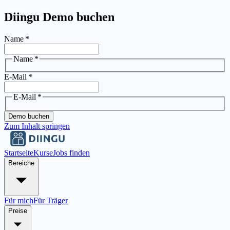
Diingu Demo buchen
Name
*
Name
*
E-Mail
*
E-Mail
*
Demo buchen
Zum Inhalt springen
Startseite
Kurse
Jobs finden
Bereiche
Für mich
Für Träger
Preise