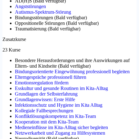
AD(H)S
(
Bald verfügbar
)
Angststörungen
Autismus-Spektrum-Störung
Bindungsstörungen
(
Bald verfügbar
)
Oppositionelle Störungen
(
Bald verfügbar
)
Traumatisierung
(
Bald verfügbar
)
Zusatzkurse
23 Kurse
Besondere Herausforderungen und ihre Auswirkungen auf
Eltern- und Kindseite
(
Bald verfügbar
)
Bindungsorientierte Eingewöhnung professionell begleiten
Elterngespräche professionell führen
Emotionsregulation fördern
Esskultur und gesunde Routinen im Kita-Alltag
Grundlagen der Selbsterfahrung
Grundlagenwissen: Erste Hilfe
Infektionsschutz und Hygiene im Kita Alltag
Kollegiale Fallbesprechungen
Konfliktlösungskompetenz im Kita-Team
Kooperation mit dem Kita-Team
Medieneinflüsse im Kita-Alltag sicher begleiten
Netzwerkarbeit und Zugang zu Hilfesystemen
Neurodiversität
(
Bald verfügbar
)