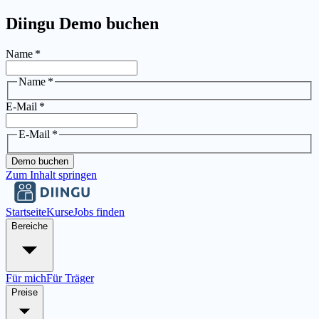
Diingu Demo buchen
Name
*
Name
*
E-Mail
*
E-Mail
*
Demo buchen
Zum Inhalt springen
Startseite
Kurse
Jobs finden
Bereiche
Für mich
Für Träger
Preise