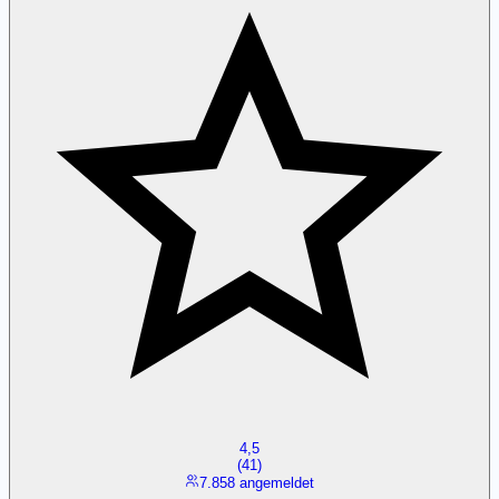
4,5
(
41
)
7.858 angemeldet