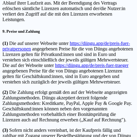
Ablauf ihrer Laufzeit aus. Mit der Beendigung des Vertrags
erlöschen sämtliche Lizenzen automatisch und der/die Nutzer:in
verliert den Zugriff auf die mit den Lizenzen erworbenen
Leistungen.
9. Preise und Zahlung
(1)
Die auf unserer Webseite unter
https://diingu.app/de/preis-fuer-
privatpersonen
angegebenen Preise für die von Diingu angebotenen
Lizenzen gelten für Privatkund:innen und sind in Euro und
verstehen sich einschließlich der jeweils gültigen Mehrwertsteuer.
Die auf der Webseite unter
https://diingu.app/de/preis-fuer-traeger
angegebenen Preise für die von Diingu angebotenen Lizenzen
gelten für Geschäftskund:innen, sind in Euro angegeben und
verstehen sich zuzüglich der jeweils gültigen Mehrwertsteuer.
(2)
Die Zahlung erfolgt gemäß den auf der Webseite angezeigten
Zahlungsmethoden. Diingu akzeptiert derzeit folgende
Zahlungsmethoden: Kreditkarte, PayPal, Apple Pay & Google Pay.
Geschäftskund:innen können neben den vorgenannten
Zahlungsmethoden vorbehaltlich einer Bonitätsprüfung die
Lizenzen auch auf Rechnung erwerben („Kauf auf Rechnung").
(3)
Sofern nicht anders vereinbart, ist der Kaufpreis fällig und
zahlbar mit Zugang unserer Bestellbestätigung und der von Diingu