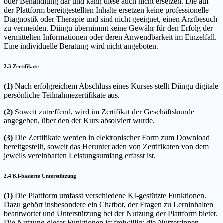
oder Behandlung dar und kann diese auch nicht ersetzen. Die auf
der Plattform bereitgestellten Inhalte ersetzen keine professionelle
Diagnostik oder Therapie und sind nicht geeignet, einen Arztbesuch
zu vermeiden. Diingu übernimmt keine Gewähr für den Erfolg der
vermittelten Informationen oder deren Anwendbarkeit im Einzelfall.
Eine individuelle Beratung wird nicht angeboten.
2.3 Zertifikate
(1)
Nach erfolgreichem Abschluss eines Kurses stellt Diingu digitale
persönliche Teilnahmezertifikate aus.
(2)
Soweit zutreffend, wird im Zertifikat der Geschäftskunde
angegeben, über den der Kurs absolviert wurde.
(3)
Die Zertifikate werden in elektronischer Form zum Download
bereitgestellt, soweit das Herunterladen von Zertifikaten von dem
jeweils vereinbarten Leistungsumfang erfasst ist.
2.4 KI-basierte Unterstützung
(1)
Die Plattform umfasst verschiedene KI-gestützte Funktionen.
Dazu gehört insbesondere ein Chatbot, der Fragen zu Lerninhalten
beantwortet und Unterstützung bei der Nutzung der Plattform bietet.
Die Nutzung dieser Funktionen ist freiwillig; die Nutzer:innen