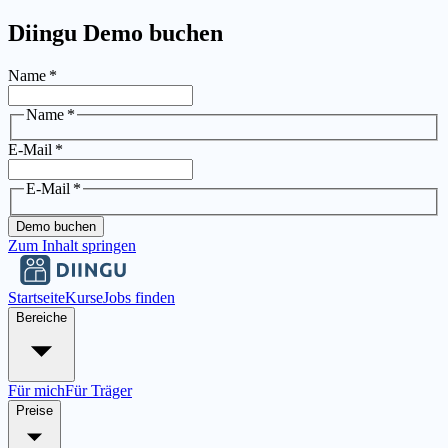
Diingu Demo buchen
Name
*
Name
*
E-Mail
*
E-Mail
*
Demo buchen
Zum Inhalt springen
Startseite
Kurse
Jobs finden
Bereiche
Für mich
Für Träger
Preise