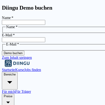
Diingu Demo buchen
Name
*
Name
*
E-Mail
*
E-Mail
*
Demo buchen
Zum Inhalt springen
Startseite
Kurse
Jobs finden
Bereiche
Für mich
Für Träger
Preise