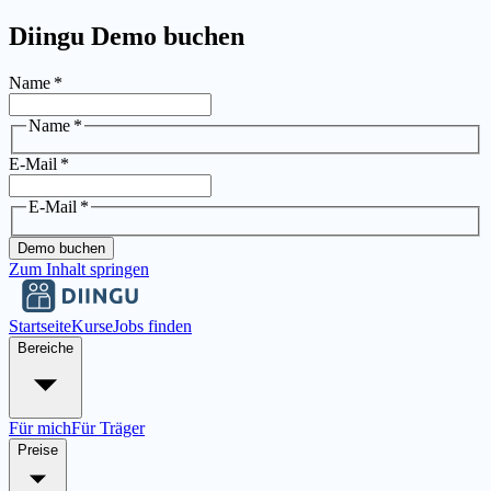
Diingu Demo buchen
Name
*
Name
*
E-Mail
*
E-Mail
*
Demo buchen
Zum Inhalt springen
Startseite
Kurse
Jobs finden
Bereiche
Für mich
Für Träger
Preise