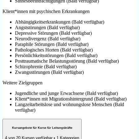
Sinnesbeeinträchtigungen
(
Bald verfügbar
)
Klient*innen mit psychischen Erkrankungen
Abhängigkeitserkrankungen
(
Bald verfügbar
)
Angststörungen
(
Bald verfügbar
)
Depressive Störungen
(
Bald verfügbar
)
Neurodivergenz
(
Bald verfügbar
)
Paraphile Störungen
(
Bald verfügbar
)
Pathologisches Horten
(
Bald verfügbar
)
Persönlichkeitsstörungen
(
Bald verfügbar
)
Posttraumatische Belastungsstörung
(
Bald verfügbar
)
Schizophrenie
(
Bald verfügbar
)
Zwangsstörungen
(
Bald verfügbar
)
Weitere Zielgruppen
Jugendliche und junge Erwachsene
(
Bald verfügbar
)
Klient*innen mit Migrationshintergrund
(
Bald verfügbar
)
Langzeitarbeitslose und wohnungslose Menschen
(
Bald
verfügbar
)
Kursangebote für Kurse für Leitungskräfte
4 von 20 Kursen verfügbar • 1 Kategorien