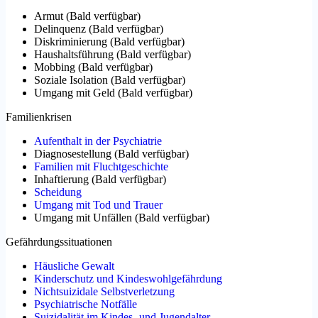
Armut
(
Bald verfügbar
)
Delinquenz
(
Bald verfügbar
)
Diskriminierung
(
Bald verfügbar
)
Haushaltsführung
(
Bald verfügbar
)
Mobbing
(
Bald verfügbar
)
Soziale Isolation
(
Bald verfügbar
)
Umgang mit Geld
(
Bald verfügbar
)
Familienkrisen
Aufenthalt in der Psychiatrie
Diagnosestellung
(
Bald verfügbar
)
Familien mit Fluchtgeschichte
Inhaftierung
(
Bald verfügbar
)
Scheidung
Umgang mit Tod und Trauer
Umgang mit Unfällen
(
Bald verfügbar
)
Gefährdungssituationen
Häusliche Gewalt
Kinderschutz und Kindeswohlgefährdung
Nichtsuizidale Selbstverletzung
Psychiatrische Notfälle
Suizidalität im Kindes- und Jugendalter