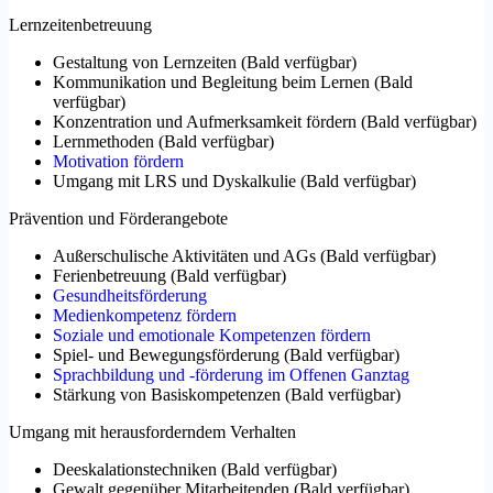
Lernzeitenbetreuung
Gestaltung von Lernzeiten
(
Bald verfügbar
)
Kommunikation und Begleitung beim Lernen
(
Bald
verfügbar
)
Konzentration und Aufmerksamkeit fördern
(
Bald verfügbar
)
Lernmethoden
(
Bald verfügbar
)
Motivation fördern
Umgang mit LRS und Dyskalkulie
(
Bald verfügbar
)
Prävention und Förderangebote
Außerschulische Aktivitäten und AGs
(
Bald verfügbar
)
Ferienbetreuung
(
Bald verfügbar
)
Gesundheitsförderung
Medienkompetenz fördern
Soziale und emotionale Kompetenzen fördern
Spiel- und Bewegungsförderung
(
Bald verfügbar
)
Sprachbildung und -förderung im Offenen Ganztag
Stärkung von Basiskompetenzen
(
Bald verfügbar
)
Umgang mit herausforderndem Verhalten
Deeskalationstechniken
(
Bald verfügbar
)
Gewalt gegenüber Mitarbeitenden
(
Bald verfügbar
)