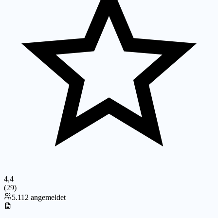
4,4
(
29
)
5.112 angemeldet