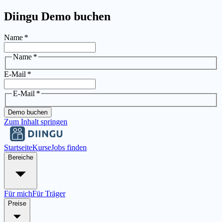
Diingu Demo buchen
Name
*
Name
*
E-Mail
*
E-Mail
*
Demo buchen
Zum Inhalt springen
Startseite
Kurse
Jobs finden
Bereiche
Für mich
Für Träger
Preise