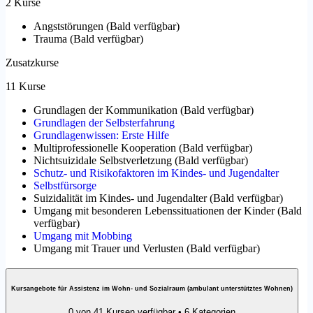
2 Kurse
Angststörungen
(
Bald verfügbar
)
Trauma
(
Bald verfügbar
)
Zusatzkurse
11 Kurse
Grundlagen der Kommunikation
(
Bald verfügbar
)
Grundlagen der Selbsterfahrung
Grundlagenwissen: Erste Hilfe
Multiprofessionelle Kooperation
(
Bald verfügbar
)
Nichtsuizidale Selbstverletzung
(
Bald verfügbar
)
Schutz- und Risikofaktoren im Kindes- und Jugendalter
Selbstfürsorge
Suizidalität im Kindes- und Jugendalter
(
Bald verfügbar
)
Umgang mit besonderen Lebenssituationen der Kinder
(
Bald
verfügbar
)
Umgang mit Mobbing
Umgang mit Trauer und Verlusten
(
Bald verfügbar
)
Kursangebote für Assistenz im Wohn- und Sozialraum (ambulant unterstütztes Wohnen)
0 von 41 Kursen verfügbar • 6 Kategorien