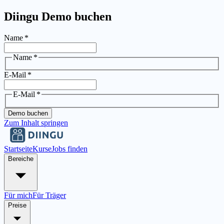
Diingu Demo buchen
Name
*
Name
*
E-Mail
*
E-Mail
*
Demo buchen
Zum Inhalt springen
Startseite
Kurse
Jobs finden
Bereiche
Für mich
Für Träger
Preise