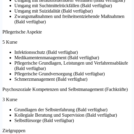
Umgang mit herausforderndem Verhalten
(
Bald verfügbar
)
Umgang mit Suchtmittelrückfällen
(
Bald verfügbar
)
Umgang mit Suizidalität
(
Bald verfügbar
)
Zwangsmaßnahmen und freiheitsentziehende Maßnahmen
(
Bald verfügbar
)
Pflegerische Aspekte
5 Kurse
Infektionsschutz
(
Bald verfügbar
)
Medikamentenmanagement
(
Bald verfügbar
)
Pflegerische Grundlagen, Leistungen und Verfahrensabläufe
(
Bald verfügbar
)
Pflegerische Grundversorgung
(
Bald verfügbar
)
Schmerzmanagement
(
Bald verfügbar
)
Psychoszoziale Kompetenzen und Selbstmanagement (Fachkräfte)
3 Kurse
Grundlagen der Selbsterfahrung
(
Bald verfügbar
)
Kollegiale Beratung und Supervision
(
Bald verfügbar
)
Selbstfürsorge
(
Bald verfügbar
)
Zielgruppen