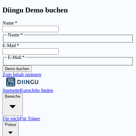
Diingu Demo buchen
Name
*
Name
*
E-Mail
*
E-Mail
*
Demo buchen
Zum Inhalt springen
Startseite
Kurse
Jobs finden
Bereiche
Für mich
Für Träger
Preise