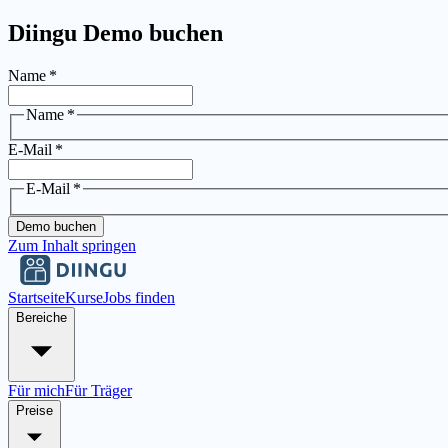
Diingu Demo buchen
Name
*
Name
*
E-Mail
*
E-Mail
*
Demo buchen
Zum Inhalt springen
Startseite
Kurse
Jobs finden
Bereiche
Für mich
Für Träger
Preise