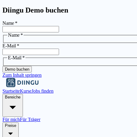
Diingu Demo buchen
Name
*
Name
*
E-Mail
*
E-Mail
*
Demo buchen
Zum Inhalt springen
Startseite
Kurse
Jobs finden
Bereiche
Für mich
Für Träger
Preise