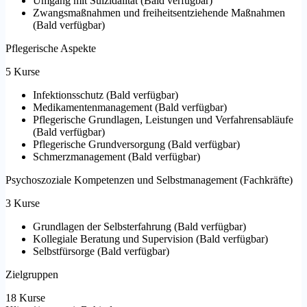
Umgang mit Suizidalität
(
Bald verfügbar
)
Zwangsmaßnahmen und freiheitsentziehende Maßnahmen
(
Bald verfügbar
)
Pflegerische Aspekte
5 Kurse
Infektionsschutz
(
Bald verfügbar
)
Medikamentenmanagement
(
Bald verfügbar
)
Pflegerische Grundlagen, Leistungen und Verfahrensabläufe
(
Bald verfügbar
)
Pflegerische Grundversorgung
(
Bald verfügbar
)
Schmerzmanagement
(
Bald verfügbar
)
Psychoszoziale Kompetenzen und Selbstmanagement (Fachkräfte)
3 Kurse
Grundlagen der Selbsterfahrung
(
Bald verfügbar
)
Kollegiale Beratung und Supervision
(
Bald verfügbar
)
Selbstfürsorge
(
Bald verfügbar
)
Zielgruppen
18 Kurse