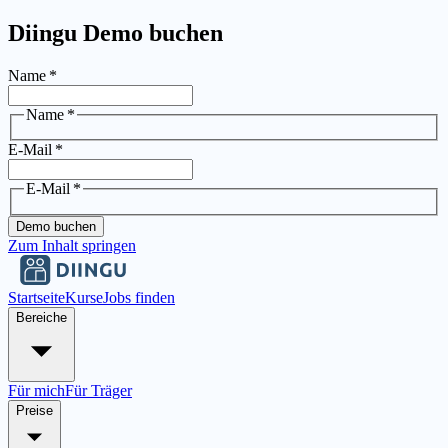
Diingu Demo buchen
Name
*
Name
*
E-Mail
*
E-Mail
*
Demo buchen
Zum Inhalt springen
Startseite
Kurse
Jobs finden
Bereiche
Für mich
Für Träger
Preise