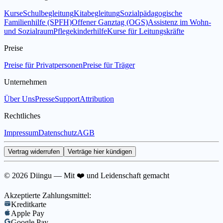
Kurse
Schulbegleitung
Kitabegleitung
Sozialpädagogische
Familienhilfe (SPFH)
Offener Ganztag (OGS)
Assistenz im Wohn-
und Sozialraum
Pflegekinderhilfe
Kurse für Leitungskräfte
Preise
Preise für Privatpersonen
Preise für Träger
Unternehmen
Über Uns
Presse
Support
Attribution
Rechtliches
Impressum
Datenschutz
AGB
Vertrag widerrufen
Verträge hier kündigen
© 2026 Diingu — Mit ❤️ und Leidenschaft gemacht
Akzeptierte Zahlungsmittel:
Kreditkarte
Apple Pay
Google Pay