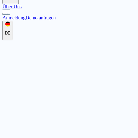
Über Uns
Anmeldung
Demo anfragen
DE
Jugend- & Sozialwerk
Gotteshütte e.V.
Peterstraße 13, 42499 Hückeswagen