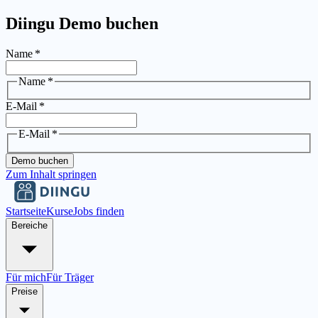
Diingu Demo buchen
Name
*
Name
*
E-Mail
*
E-Mail
*
Demo buchen
Zum Inhalt springen
Startseite
Kurse
Jobs finden
Bereiche
Für mich
Für Träger
Preise