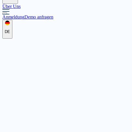
Über Uns
Anmeldung
Demo anfragen
DE
DRK-Kreisverband Limburg e.
Senefelderstraße 1 - 3, 65553 Limburg