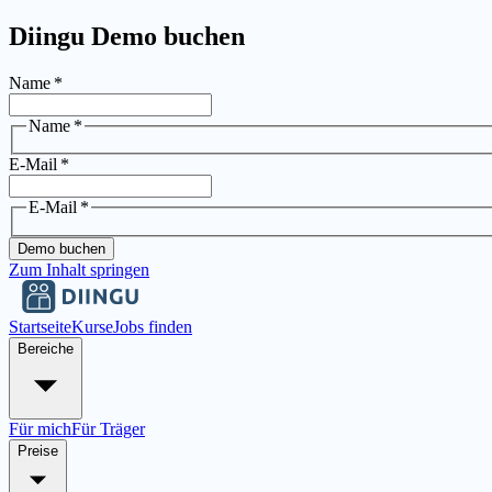
Diingu Demo buchen
Name
*
Name
*
E-Mail
*
E-Mail
*
Demo buchen
Zum Inhalt springen
Startseite
Kurse
Jobs finden
Bereiche
Für mich
Für Träger
Preise