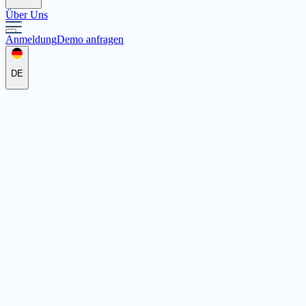
Über Uns
Anmeldung
Demo anfragen
DE
DRK Kreisverband Frankenberg
Auestr. 25, 35066 Frankenberg