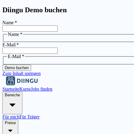
Diingu Demo buchen
Name
*
Name
*
E-Mail
*
E-Mail
*
Demo buchen
Zum Inhalt springen
Startseite
Kurse
Jobs finden
Bereiche
Für mich
Für Träger
Preise