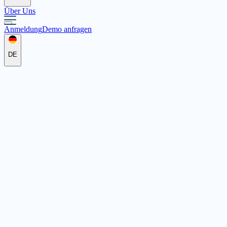
Über Uns
Anmeldung
Demo anfragen
DE
Diakonie Altmark West e.V.
Schillerstraße 31, 29410 Salzwedel