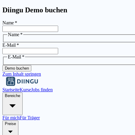
Diingu Demo buchen
Name
*
Name
*
E-Mail
*
E-Mail
*
Demo buchen
Zum Inhalt springen
Startseite
Kurse
Jobs finden
Bereiche
Für mich
Für Träger
Preise