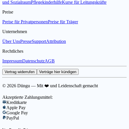
und Sozialraum
Pflegekinderhilfe
Kurse für Leitungskräfte
Preise
Preise für Privatpersonen
Preise für Träger
Unternehmen
Über Uns
Presse
Support
Attribution
Rechtliches
Impressum
Datenschutz
AGB
Vertrag widerrufen
Verträge hier kündigen
© 2026 Diingu — Mit ❤️ und Leidenschaft gemacht
Akzeptierte Zahlungsmittel:
Kreditkarte
Apple Pay
Google Pay
PayPal