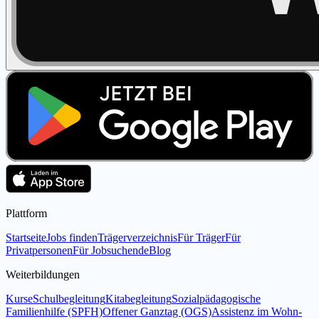
Plattform
Startseite
Jobs finden
Trägerverzeichnis
Für Träger
Für
Privatpersonen
Für Jobsuchende
Blog
Weiterbildungen
Kurse
Schulbegleitung
Kitabegleitung
Sozialpädagogische
Familienhilfe (SPFH)
Offener Ganztag (OGS)
Assistenz im Wohn-