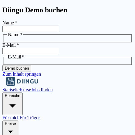
Diingu Demo buchen
Name
*
Name
*
E-Mail
*
E-Mail
*
Demo buchen
Zum Inhalt springen
Startseite
Kurse
Jobs finden
Bereiche
Für mich
Für Träger
Preise