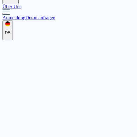
Über Uns
Anmeldung
Demo anfragen
DE
Club Aktiv e.V.
Schützenstr. 20, 54295 Trier