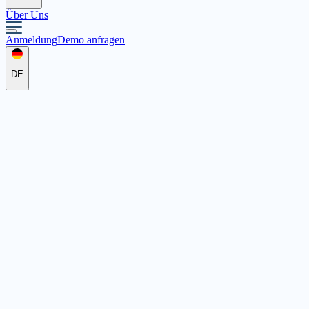
Über Uns
Anmeldung
Demo anfragen
DE
Caritasverband Oberhausen e.V.
Lothringer Straße 60, 46045 Oberhausen