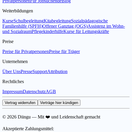
Privatpersonen
Für Jobsuchende
Blog
Weiterbildungen
Kurse
Schulbegleitung
Kitabegleitung
Sozialpädagogische
Familienhilfe (SPFH)
Offener Ganztag (OGS)
Assistenz im Wohn-
und Sozialraum
Pflegekinderhilfe
Kurse für Leitungskräfte
Preise
Preise für Privatpersonen
Preise für Träger
Unternehmen
Über Uns
Presse
Support
Attribution
Rechtliches
Impressum
Datenschutz
AGB
Vertrag widerrufen
Verträge hier kündigen
© 2026 Diingu — Mit ❤️ und Leidenschaft gemacht
Akzeptierte Zahlungsmittel: