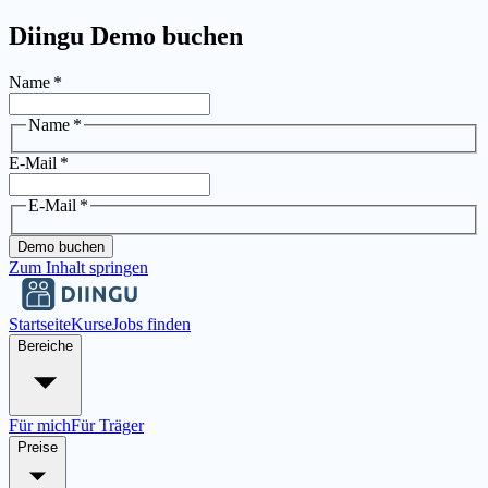
Diingu Demo buchen
Name
*
Name
*
E-Mail
*
E-Mail
*
Demo buchen
Zum Inhalt springen
Startseite
Kurse
Jobs finden
Bereiche
Für mich
Für Träger
Preise