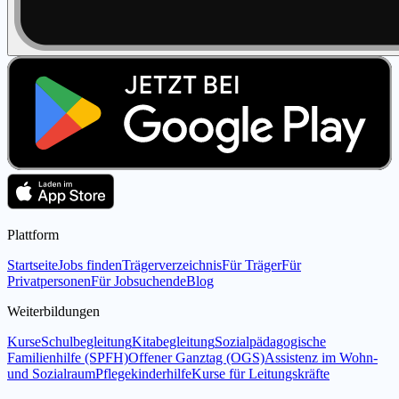
Plattform
Startseite
Jobs finden
Trägerverzeichnis
Für Träger
Für
Privatpersonen
Für Jobsuchende
Blog
Weiterbildungen
Kurse
Schulbegleitung
Kitabegleitung
Sozialpädagogische
Familienhilfe (SPFH)
Offener Ganztag (OGS)
Assistenz im Wohn-
und Sozialraum
Pflegekinderhilfe
Kurse für Leitungskräfte