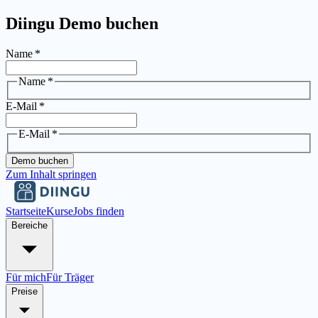
Diingu Demo buchen
Name
*
Name
*
E-Mail
*
E-Mail
*
Demo buchen
Zum Inhalt springen
Startseite
Kurse
Jobs finden
Bereiche
Für mich
Für Träger
Preise