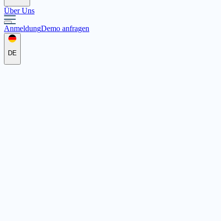
Über Uns
Anmeldung
Demo anfragen
DE
AWO Ortsverein Fellbach e.V.
Gerhard-Hauptmann-Str. 17, 70734 Fellbach