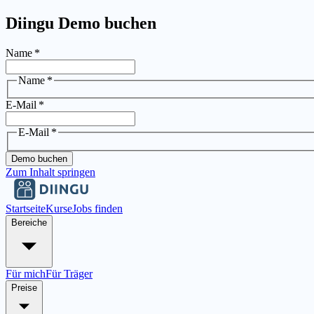
Diingu Demo buchen
Name
*
Name
*
E-Mail
*
E-Mail
*
Demo buchen
Zum Inhalt springen
Startseite
Kurse
Jobs finden
Bereiche
Für mich
Für Träger
Preise