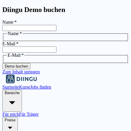
Diingu Demo buchen
Name
*
Name
*
E-Mail
*
E-Mail
*
Demo buchen
Zum Inhalt springen
Startseite
Kurse
Jobs finden
Bereiche
Für mich
Für Träger
Preise