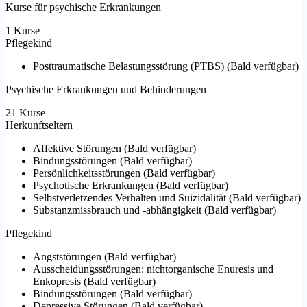
Kurse für psychische Erkrankungen
1 Kurse
Pflegekind
Posttraumatische Belastungsstörung (PTBS)
(
Bald verfügbar
)
Psychische Erkrankungen und Behinderungen
21 Kurse
Herkunftseltern
Affektive Störungen
(
Bald verfügbar
)
Bindungsstörungen
(
Bald verfügbar
)
Persönlichkeitsstörungen
(
Bald verfügbar
)
Psychotische Erkrankungen
(
Bald verfügbar
)
Selbstverletzendes Verhalten und Suizidalität
(
Bald verfügbar
)
Substanzmissbrauch und -abhängigkeit
(
Bald verfügbar
)
Pflegekind
Angststörungen
(
Bald verfügbar
)
Ausscheidungsstörungen: nichtorganische Enuresis und
Enkopresis
(
Bald verfügbar
)
Bindungsstörungen
(
Bald verfügbar
)
Depressive Störungen
(
Bald verfügbar
)