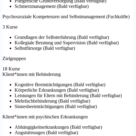
Pflegerische Grundversorgung
(
Bald verfügbar
)
Schmerzmanagement
(
Bald verfügbar
)
Psychoszoziale Kompetenzen und Selbstmanagement (Fachkräfte)
3 Kurse
Grundlagen der Selbsterfahrung
(
Bald verfügbar
)
Kollegiale Beratung und Supervision
(
Bald verfügbar
)
Selbstfürsorge
(
Bald verfügbar
)
Zielgruppen
18 Kurse
Klient*innen mit Behinderung
Kognitive Beeinträchtigungen
(
Bald verfügbar
)
Körperliche Erkrankungen
(
Bald verfügbar
)
Leistungen für Eltern mit Behinderung
(
Bald verfügbar
)
Mehrfachbehinderung
(
Bald verfügbar
)
Sinnesbeeinträchtigungen
(
Bald verfügbar
)
Klient*innen mit psychischen Erkrankungen
Abhängigkeitserkrankungen
(
Bald verfügbar
)
Angststörungen
(
Bald verfügbar
)