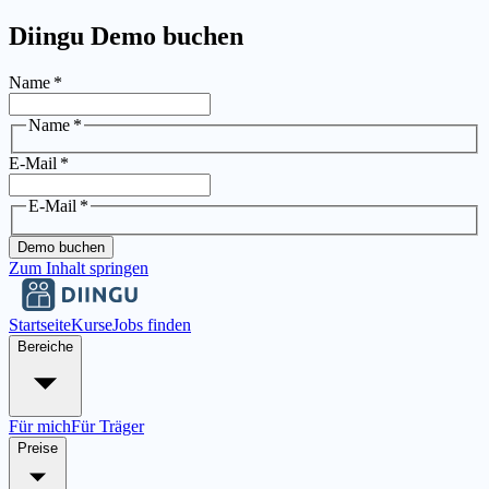
Diingu Demo buchen
Name
*
Name
*
E-Mail
*
E-Mail
*
Demo buchen
Zum Inhalt springen
Startseite
Kurse
Jobs finden
Bereiche
Für mich
Für Träger
Preise