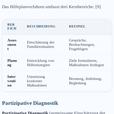
Das Hilfeplanverfahren umfasst drei Kernbereiche: [9]
BER
BESCHREIBUNG
BEISPIEL
EICH
Asses
Gespräche,
Einschätzung der
smen
Beobachtungen,
Familiensituation
t
Fragebögen
Planu
Entwicklung von
Ziele formulieren,
ng
Hilfestrategien
Maßnahmen festlegen
Inter
Umsetzung
Beratung, Anleitung,
venti
konkreter
Begleitung
on
Maßnahmen
Partizipative Diagnostik
Partizipative Diagnostik
(gemeinsame Einschätzung der