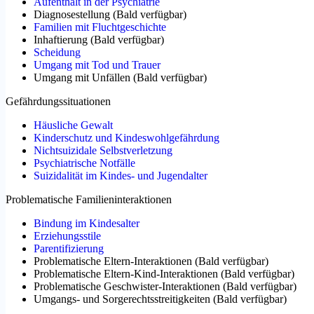
Aufenthalt in der Psychiatrie
Diagnosestellung
(
Bald verfügbar
)
Familien mit Fluchtgeschichte
Inhaftierung
(
Bald verfügbar
)
Scheidung
Umgang mit Tod und Trauer
Umgang mit Unfällen
(
Bald verfügbar
)
Gefährdungssituationen
Häusliche Gewalt
Kinderschutz und Kindeswohlgefährdung
Nichtsuizidale Selbstverletzung
Psychiatrische Notfälle
Suizidalität im Kindes- und Jugendalter
Problematische Familieninteraktionen
Bindung im Kindesalter
Erziehungsstile
Parentifizierung
Problematische Eltern-Interaktionen
(
Bald verfügbar
)
Problematische Eltern-Kind-Interaktionen
(
Bald verfügbar
)
Problematische Geschwister-Interaktionen
(
Bald verfügbar
)
Umgangs- und Sorgerechtsstreitigkeiten
(
Bald verfügbar
)