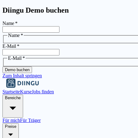
Diingu Demo buchen
Name
*
Name
*
E-Mail
*
E-Mail
*
Demo buchen
Zum Inhalt springen
Startseite
Kurse
Jobs finden
Bereiche
Für mich
Für Träger
Preise