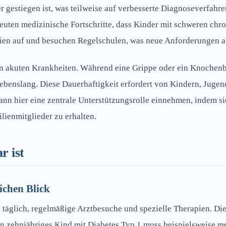
 gestiegen ist, was teilweise auf verbesserte Diagnoseverfahr
euten medizinische Fortschritte, dass Kinder mit schweren chr
ien auf und besuchen Regelschulen, was neue Anforderungen an 
 akuten Krankheiten. Während eine Grippe oder ein Knochenbru
benslang. Diese Dauerhaftigkeit erfordert von Kindern, Jugend
nn hier eine zentrale Unterstützungsrolle einnehmen, indem sie 
lienmitglieder zu erhalten.
r ist
ichen Blick
täglich, regelmäßige Arztbesuche und spezielle Therapien. Di
zehnjähriges Kind mit Diabetes Typ 1 muss beispielsweise meh