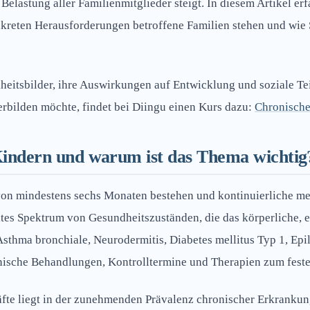
elastung aller Familienmitglieder steigt. In diesem Artikel e
kreten Herausforderungen betroffene Familien stehen und wie S
kheitsbilder, ihre Auswirkungen auf Entwicklung und soziale T
terbilden möchte, findet bei Diingu einen Kurs dazu:
Chronische
Kindern und warum ist das Thema wichtig
 von mindestens sechs Monaten bestehen und kontinuierliche 
eites Spektrum von Gesundheitszuständen, die das körperliche,
sthma bronchiale, Neurodermitis, Diabetes mellitus Typ 1, Ep
nische Behandlungen, Kontrolltermine und Therapien zum festen
fte liegt in der zunehmenden Prävalenz chronischer Erkrankun