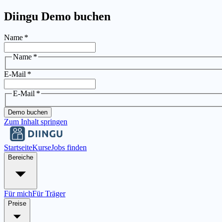
Diingu Demo buchen
Name
*
Name
*
E-Mail
*
E-Mail
*
Demo buchen
Zum Inhalt springen
Startseite
Kurse
Jobs finden
Bereiche
Für mich
Für Träger
Preise