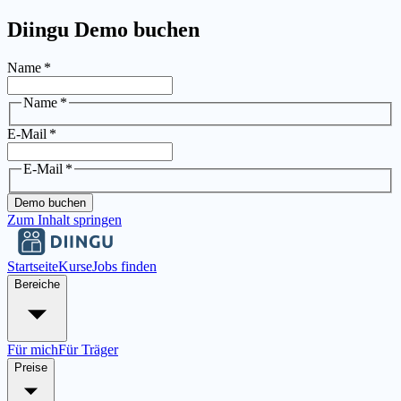
Diingu Demo buchen
Name
*
Name
*
E-Mail
*
E-Mail
*
Demo buchen
Zum Inhalt springen
Startseite
Kurse
Jobs finden
Bereiche
Für mich
Für Träger
Preise