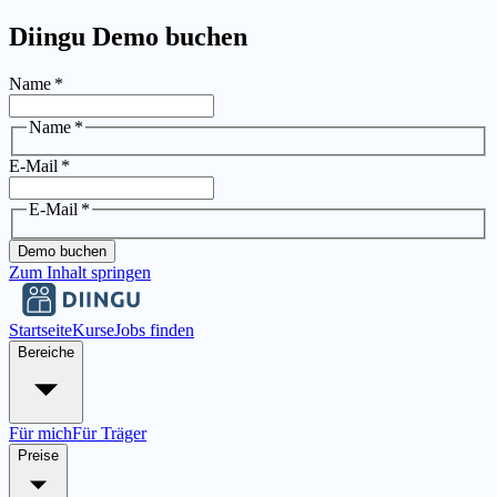
Diingu Demo buchen
Name
*
Name
*
E-Mail
*
E-Mail
*
Demo buchen
Zum Inhalt springen
Startseite
Kurse
Jobs finden
Bereiche
Für mich
Für Träger
Preise