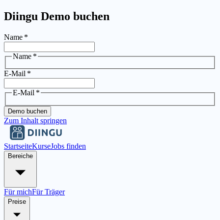
Diingu Demo buchen
Name
*
Name
*
E-Mail
*
E-Mail
*
Demo buchen
Zum Inhalt springen
Startseite
Kurse
Jobs finden
Bereiche
Für mich
Für Träger
Preise