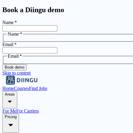
Book a Diingu demo
Name
*
Name
*
Email
*
Email
*
Book demo
Skip to content
Home
Courses
Find Jobs
Areas
For Me
For Carriers
Pricing