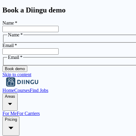
Book a Diingu demo
Name
*
Name
*
Email
*
Email
*
Book demo
Skip to content
Home
Courses
Find Jobs
Areas
For Me
For Carriers
Pricing