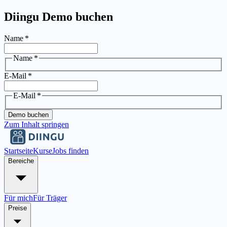
Diingu Demo buchen
Name
*
Name
*
E-Mail
*
E-Mail
*
Demo buchen
Zum Inhalt springen
Startseite
Kurse
Jobs finden
Bereiche
Für mich
Für Träger
Preise