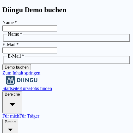
Diingu Demo buchen
Name
*
Name
*
E-Mail
*
E-Mail
*
Demo buchen
Zum Inhalt springen
Startseite
Kurse
Jobs finden
Bereiche
Für mich
Für Träger
Preise