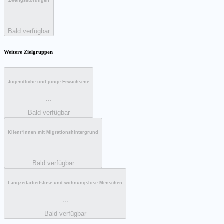
Zwangsstörungen
...
Bald verfügbar
Weitere Zielgruppen
Jugendliche und junge Erwachsene
...
Bald verfügbar
Klient*innen mit Migrationshintergrund
...
Bald verfügbar
Langzeitarbeitslose und wohnungslose Menschen
...
Bald verfügbar