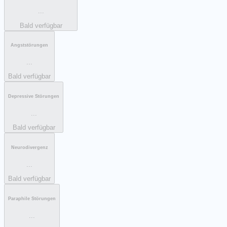
...
Bald verfügbar
Angststörungen
...
Bald verfügbar
Depressive Störungen
...
Bald verfügbar
Neurodivergenz
...
Bald verfügbar
Paraphile Störungen
...