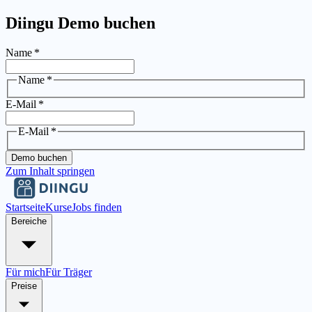
Diingu Demo buchen
Name
*
Name
*
E-Mail
*
E-Mail
*
Demo buchen
Zum Inhalt springen
Startseite
Kurse
Jobs finden
Bereiche
Für mich
Für Träger
Preise