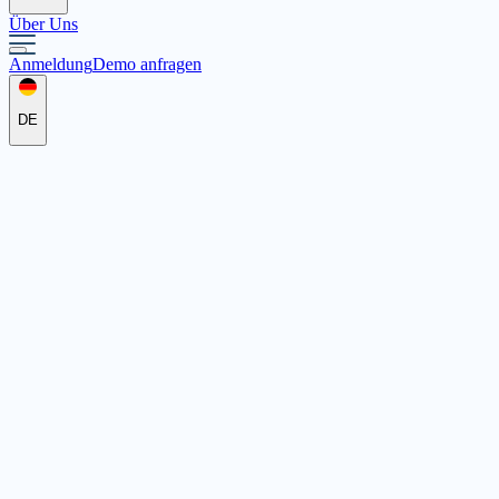
Über Uns
Anmeldung
Demo anfragen
DE
Kinder- und Jugendvertretung 
Rathausplatz 1, 24558 Henstedt-Ulzburg