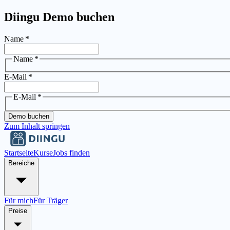
Diingu Demo buchen
Name
*
Name
*
E-Mail
*
E-Mail
*
Demo buchen
Zum Inhalt springen
Startseite
Kurse
Jobs finden
Bereiche
Für mich
Für Träger
Preise