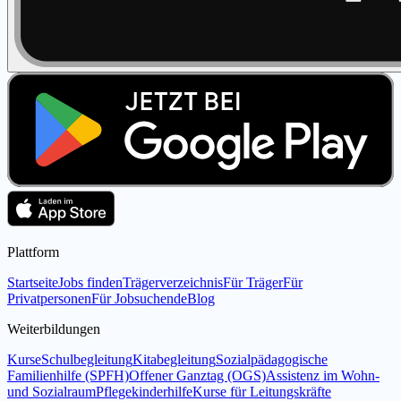
Plattform
Startseite
Jobs finden
Trägerverzeichnis
Für Träger
Für
Privatpersonen
Für Jobsuchende
Blog
Weiterbildungen
Kurse
Schulbegleitung
Kitabegleitung
Sozialpädagogische
Familienhilfe (SPFH)
Offener Ganztag (OGS)
Assistenz im Wohn-
und Sozialraum
Pflegekinderhilfe
Kurse für Leitungskräfte