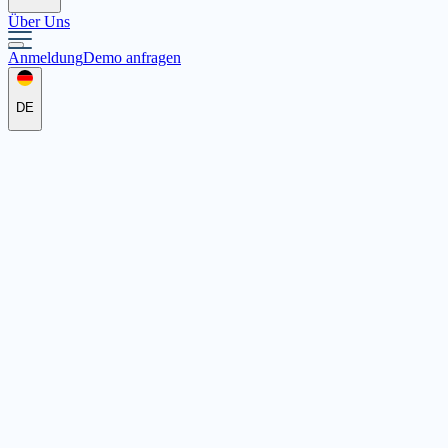
Über Uns
Anmeldung
Demo anfragen
DE
InklusionPlus GmbH
Platanenweg 2, 65451 Kelsterbach