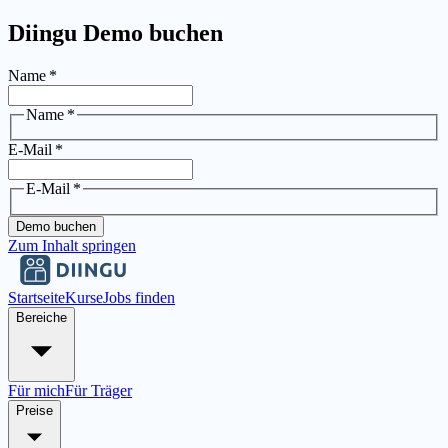
Diingu Demo buchen
Name
*
Name
*
E-Mail
*
E-Mail
*
Demo buchen
Zum Inhalt springen
Startseite
Kurse
Jobs finden
Bereiche
Für mich
Für Träger
Preise