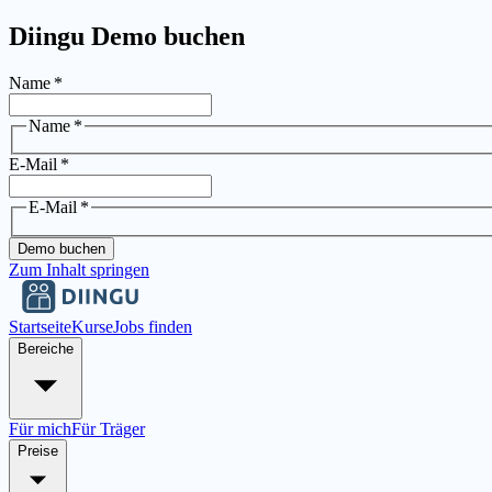
Diingu Demo buchen
Name
*
Name
*
E-Mail
*
E-Mail
*
Demo buchen
Zum Inhalt springen
Startseite
Kurse
Jobs finden
Bereiche
Für mich
Für Träger
Preise