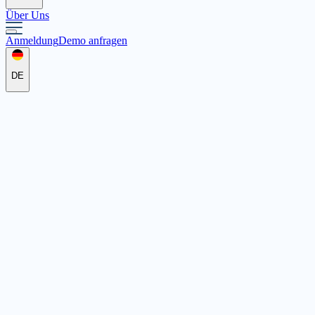
Über Uns
Anmeldung
Demo anfragen
DE
Johanniter-Unfall-Hilfe e.V. Regionalverband Hanau & Main-Kinzig
vor 113 Tagen
vor 113 Tagen
Johanniter-Unfall-Hilfe e.V. Regionalverband Hanau & Main-Kinzig
Schulbegleiter:in