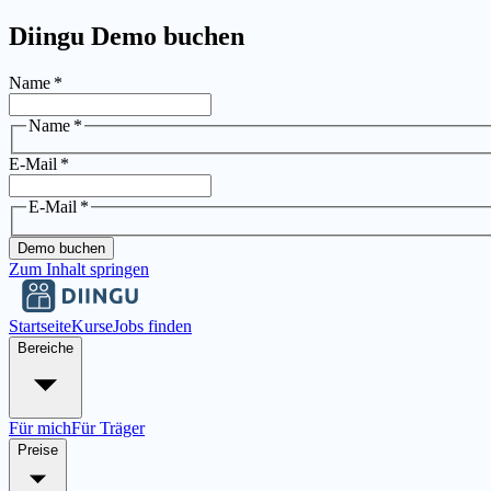
Diingu Demo buchen
Name
*
Name
*
E-Mail
*
E-Mail
*
Demo buchen
Zum Inhalt springen
Startseite
Kurse
Jobs finden
Bereiche
Für mich
Für Träger
Preise