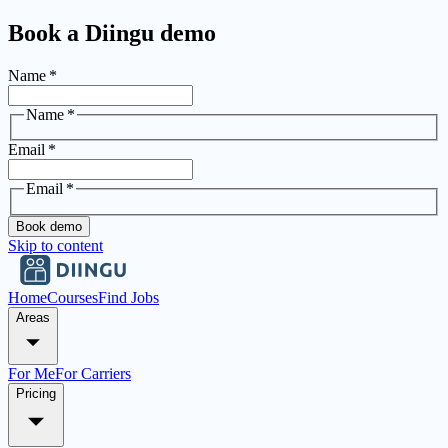
Book a Diingu demo
Name
*
Name
*
Email
*
Email
*
Book demo
Skip to content
Home
Courses
Find Jobs
Areas
For Me
For Carriers
Pricing