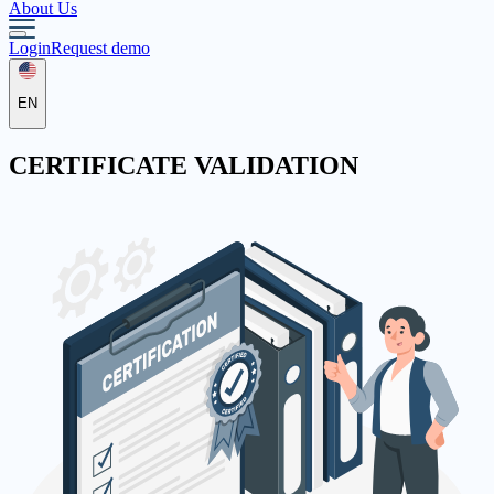
About Us
Login
Request demo
EN
CERTIFICATE
VALIDATION