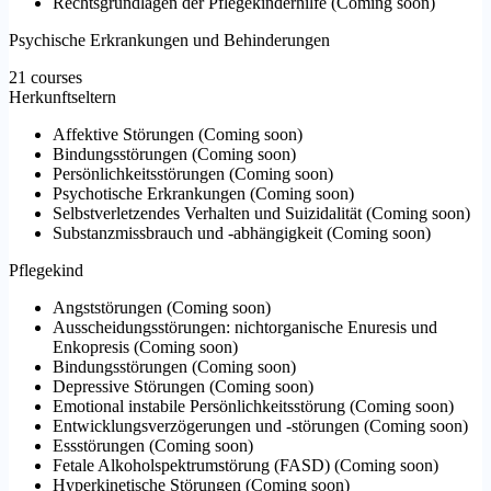
Rechtsgrundlagen der Pflegekinderhilfe
(
Coming soon
)
Psychische Erkrankungen und Behinderungen
21 courses
Herkunftseltern
Affektive Störungen
(
Coming soon
)
Bindungsstörungen
(
Coming soon
)
Persönlichkeitsstörungen
(
Coming soon
)
Psychotische Erkrankungen
(
Coming soon
)
Selbstverletzendes Verhalten und Suizidalität
(
Coming soon
)
Substanzmissbrauch und -abhängigkeit
(
Coming soon
)
Pflegekind
Angststörungen
(
Coming soon
)
Ausscheidungsstörungen: nichtorganische Enuresis und
Enkopresis
(
Coming soon
)
Bindungsstörungen
(
Coming soon
)
Depressive Störungen
(
Coming soon
)
Emotional instabile Persönlichkeitsstörung
(
Coming soon
)
Entwicklungsverzögerungen und -störungen
(
Coming soon
)
Essstörungen
(
Coming soon
)
Fetale Alkoholspektrumstörung (FASD)
(
Coming soon
)
Hyperkinetische Störungen
(
Coming soon
)